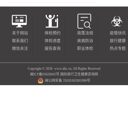
关于网站
体检预约
政策法规
疫情快讯
联系我们
体检进度
疾病防治
旅行健康
微信关注
报告查询
职业体检
热点专题
Copyright ©
2026 www.ithc.cn, All Rights Reserved
闽ICP备05029045号
国际旅行卫生健康咨询网
闽公网安备 35020302001996号