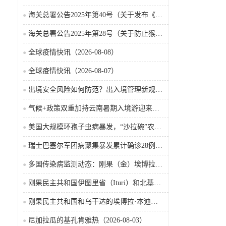
海关总署公告2025年第40号（关于发布《国境口岸传染病监测实施办法》的公告）
海关总署公告2025年第28号（关于防止猴痘疫情传入我国的公告）
全球疫情快讯（2026-08-08）
全球疫情快讯（2026-08-07）
出境安全风险如何防范？出入境管理新规9月15日起施行
气候+政策双重加持云南暑期入境游迎来热潮
美国大规模环孢子虫病暴发，“沙拉碗”农业生产陷入低迷
瑞士巴塞尔军团病聚集暴发累计确诊28例含死亡病例
多国传染病监测动态：刚果（金）埃博拉确诊突破4000例
刚果民主共和国伊图里省（Ituri）和北基伍省（Nord-Kivu）的埃博拉·本迪布乔病毒病（2026-08-04）
刚果民主共和国和乌干达的埃博拉·本迪布乔病毒病（2026-08-04）
尼加拉瓜的基孔肯雅热（2026-08-03）