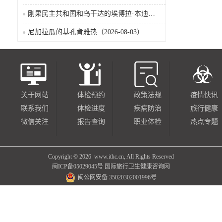
刚果民主共和国和乌干达的埃博拉·本迪布乔病毒病（2026-08-04）
尼加拉瓜的基孔肯雅热（2026-08-03）
关于网站
体检预约
政策法规
疫情快讯
联系我们
体检进度
疾病防治
旅行健康
微信关注
报告查询
职业体检
热点专题
Copyright ©
2026 www.ithc.cn, All Rights Reserved
闽ICP备05029045号
国际旅行卫生健康咨询网
闽公网安备 35020302001996号