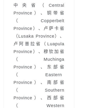
中央省（Central
Province）、铜带省
（Copperbelt
Province）、卢萨卡省
（Lusaka Province）、
卢阿普拉省（Luapula
Province）、穆钦加省
（Muchinga
Province）、东部省
（Eastern
Province）、南部省
（Southern
Province）、西部省
（Western