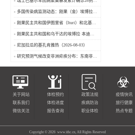
瑞士巴塞尔军团病聚集暴发累计确诊28例含死亡病例
多国传染病监测动态：刚果（金）埃博拉确诊突破4000例
刚果民主共和国伊图里省（Ituri）和北基伍省（Nord-Kivu）的埃博拉·本迪布乔病毒病（2026-08-04）
刚果民主共和国和乌干达的埃博拉·本迪布乔病毒病（2026-08-04）
尼加拉瓜的基孔肯雅热（2026-08-03）
研究预测气候改变非洲疟疾分布：东南非风险上升，部分西非地区风险下降
关于网站
体检预约
政策法规
疫情快讯
联系我们
体检进度
疾病防治
旅行健康
微信关注
报告查询
职业体检
热点专题
Copyright ©
2026 www.ithc.cn, All Rights Reserved