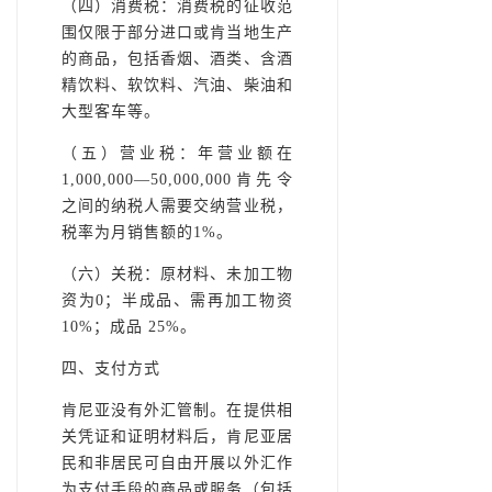
（四）消费税：消费税的征收范
围仅限于部分进口或肯当地生产
的商品，包括香烟、酒类、含酒
精饮料、软饮料、汽油、柴油和
大型客车等。
（五）营业税：年营业额在
1,000,000—50,000,000肯先令
之间的纳税人需要交纳营业税，
税率为月销售额的1%。
（六）关税：原材料、未加工物
资为0；半成品、需再加工物资
10%；成品 25%。
四、支付方式
肯尼亚没有外汇管制。在提供相
关凭证和证明材料后，肯尼亚居
民和非居民可自由开展以外汇作
为支付手段的商品或服务（包括