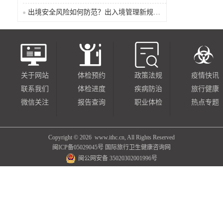
出境安全风险如何防范？出入境管理新规9月15日起施行
关于网站
体检预约
政策法规
疫情快讯
联系我们
体检进度
疾病防治
旅行健康
微信关注
报告查询
职业体检
热点专题
Copyright ©
2026 www.ithc.cn, All Rights Reserved
闽ICP备05029045号
国际旅行卫生健康咨询网
闽公网安备 35020302001996号