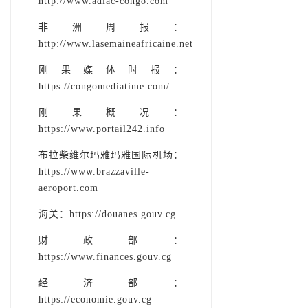
http://www.adiac-congo.com
非洲周报：
http://www.lasemaineafricaine.net
刚果媒体时报：
https://congomediatime.com/­­
刚果概况：
https://www.portail242.info
布拉柴维尔玛雅玛雅国际机场：
https://www.brazzaville-
aeroport.com
海关：https://douanes.gouv.cg
财政部：
https://www.finances.gouv.cg­­
经济部：
https://economie.gouv.cg­­