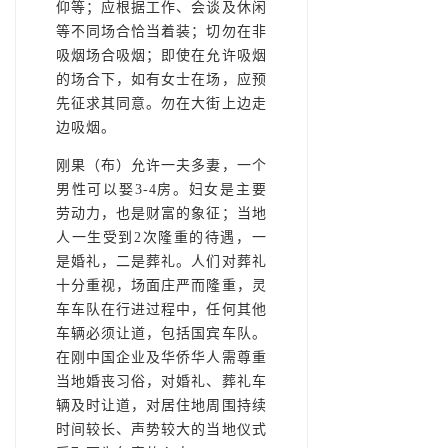
仰等；应根据工作、会谈及休闲
等不同场合恰当着装；切勿在非
吸烟场合吸烟；即使在允许吸烟
的场合下，如有女士在场，应预
先征求其同意。勿在大街上边走
边吸烟。
刚果（布）允许一夫多妻，一个
男性可以娶3-4房。妇女是主要
劳动力，也是财富的象征；当地
人一生受到2次隆重的待遇，一
是婚礼，二是葬礼。人们对葬礼
十分重视，场面庄严而隆重，灵
车车队在行进过程中，任何其他
车辆必须让道，包括国宾车队。
在刚中国企业及华侨华人需尊重
当地婚丧习俗，对婚礼、葬礼车
辆及时让道，对居住地周围持续
时间较长、声势较大的当地仪式