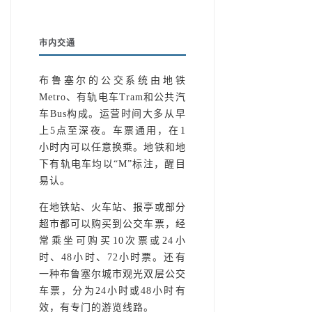
市内交通
布鲁塞尔的公交系统由地铁
Metro、有轨电车Tram和公共汽
车Bus构成。运营时间大多从早
上5点至深夜。车票通用，在1
小时内可以任意换乘。地铁和地
下有轨电车均以“M”标注，醒目
易认。
在地铁站、火车站、报亭或部分
超市都可以购买到公交车票，经
常乘坐可购买10次票或24小
时、48小时、72小时票。还有
一种布鲁塞尔城市观光双层公交
车票，分为24小时或48小时有
效，有专门的游览线路。