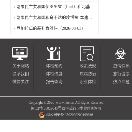
刚果民主共和国伊图里省（Ituri）和北基伍省（Nord-Kivu）的埃博拉·本迪布乔病毒病（2026-08-04）
刚果民主共和国和乌干达的埃博拉·本迪布乔病毒病（2026-08-04）
尼加拉瓜的基孔肯雅热（2026-08-03）
关于网站
体检预约
政策法规
疫情快讯
联系我们
体检进度
疾病防治
旅行健康
微信关注
报告查询
职业体检
热点专题
Copyright ©
2026 www.ithc.cn, All Rights Reserved
闽ICP备05029045号
国际旅行卫生健康咨询网
闽公网安备 35020302001996号