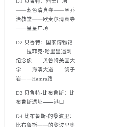
D1 贝鲁特：烈士广场
——蓝色清真寺——圣乔
治教堂——欧麦尔清真寺
——星星广场
D2 贝鲁特：国家博物馆
——拉菲克·哈里里遇刺
纪念像——贝鲁特美国大
学——海滨大道——鸽子
岩——Hamra路
D3 贝鲁特-比布鲁斯：比
布鲁斯遗址——港口
D4 比布鲁斯-的黎波里：
比布鲁斯——的黎波里奥