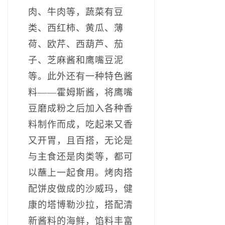
肉、牛肉等，蔬菜有豆
类、西红柿、黄瓜、薄
荷、欧芹、西葫芦、茄
子、芝麻酱和鹰嘴豆泥
等。此外还有一种特色酱
料——霍姆斯酱，将鹰嘴
豆磨成粉之后加入各种香
料制作而成，吃起来又香
又开胃，且百搭，无论是
与主食还是肉类等，都可
以蘸上一起食用。烤肉搭
配饼皮做成的沙威玛，健
康的塔博勒沙拉，搭配清
新酱料的海鲜，馅料丰富