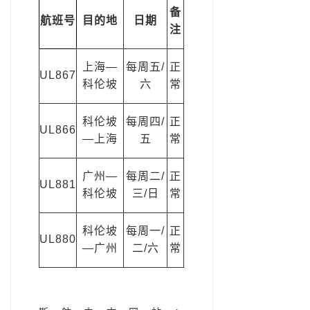
备
航班号
目的地
日期
注
上海—
每周五/
正
UL867
科伦坡
六
常
科伦坡
每周四/
正
UL866
—上海
五
常
广州—
每周二/
正
UL881
科伦坡
三/日
常
科伦坡
每周一/
正
UL880
—广州
二/六
常