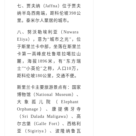
七、贾夫纳（Jaffna）位于贾夫
纳半岛西南端，距科伦坡398公
里。泰米尔人聚居的城市。
八、努沃勒埃利亚（Nuwara
Eliya），意为“城市之光”，位
于斯里兰卡中部，坐落在斯里兰
卡第一高峰皮杜鲁塔拉噶拉山
麓，海拔1896米，有“东方瑞
士”“小英伦”之称，人口10万，
距科伦坡180公里，交通不便。
斯里兰卡主要旅游景点有：国家
博物馆（National Museum）、
大象孤儿院（Elephant
Orphanage）、康提佛牙寺
（Sri Dalada Maligawa）、高
尔古堡（Galle Fort）、西格利
亚（Sigiriya）、波隆纳鲁瓦