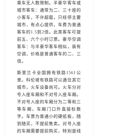
乘车无人数限制。半豪华客车或
城市客车：通常为二、三十座的
小客车，不许超载，只经停主要
城市，有点心提供，车费为普通
客车的1.5到2倍。此类客车可提
前五、六个小时订票。豪华空调
客车：与半豪华客车相似，装有
空调，价格是普通客车的二、三
倍。
斯里兰卡全国拥有铁路1561公
里。科伦坡有铁路可以通往其它
城市，火车设备尚可。火车分对
号入座车厢和不对号入座车厢。
不对号入座的车厢分为二等和三
等车厢，车厢门口外直接标数
字。车票为普通小的硬纸板，随
到随买，不提前售卖。对号入座
的车厢需要提前购买，特别是线