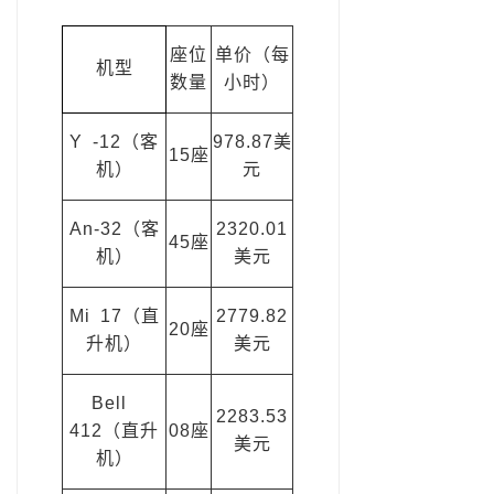
座位
单价（每
机型
数量
小时）
Y -12（客
978.87美
15座
机）
元
An-32（客
2320.01
45座
机）
美元
Mi 17（直
2779.82
20座
升机）
美元
Bell
2283.53
412（直升
08座
美元
机）