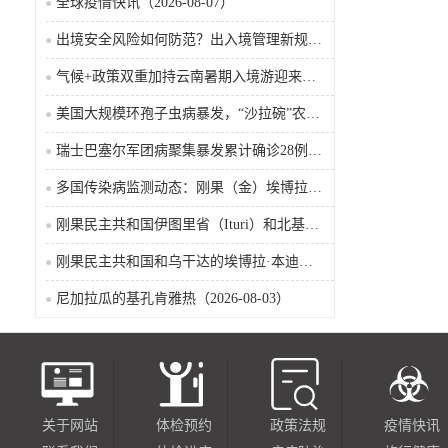
全球疫情快讯（2026-08-07）
出境安全风险如何防范？出入境管理新规9月15日起施行
气候+政策双重加持云南暑期入境游迎来热潮
美国大规模环孢子虫病暴发，“沙拉碗”农业生产陷入低迷
瑞士巴塞尔军团病聚集暴发累计确诊28例含死亡病例
多国传染病监测动态：刚果（金）埃博拉确诊突破4000例
刚果民主共和国伊图里省（Ituri）和北基伍省（Nord-Kivu）的埃博拉·本迪布乔病毒病（2026-08-04）
刚果民主共和国和乌干达的埃博拉·本迪布乔病毒病（2026-08-04）
尼加拉瓜的基孔肯雅热（2026-08-03）
关于网站
体检预约
政策法规
疫情快讯