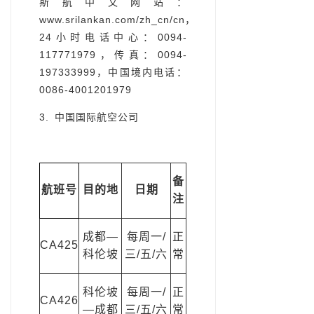
斯航中文网站：
www.srilankan.com/zh_cn/cn，
24小时电话中心：0094-
117771979，传真：0094-
197333999，中国境内电话：
0086-4001201979
3. 中国国际航空公司
备
航班号
目的地
日期
注
成都—
每周一/
正
CA425
科伦坡
三/五/六
常
科伦坡
每周一/
正
CA426
—成都
三/五/六
常