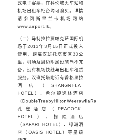
式电子客票，在科伦坡火车站和
机场出租车柜台均可购买。详情
请参阅斯里兰卡机场网站
www.airport.lk。
（二）马特拉拉贾帕克萨国际机
场于2013年3月15日正式投入
使用，距离汉班托塔市区30公
里，机场及周边附属设施尚不完
备，没有机场快线与出租车租赁
服务。汉班托塔附近有香格里拉
酒店（SHANGRI-LA
HOTEL）、希尔顿逸林酒店
（DoubleTreebyHiltonWeerawilaRajawarnaResort)、
孔雀酒店（PEACOCK
HOTEL）、探险酒店
（SAFARI HOTEL）、绿洲酒
店（OASIS HOTEL）等星级
酒店。