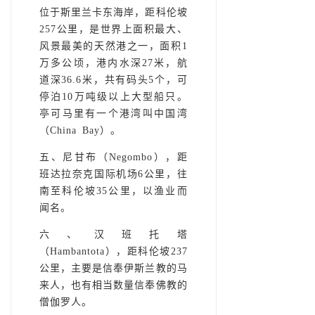
位于斯里兰卡东海岸，距科伦坡
257公里，是世界上面积最大、
风景最美的天然港之一，面积1
万多公顷，港内水深27米，航
道深36.6米，共有码头5个，可
停泊10万吨级以上大型船只。
亭可马里有一个港湾叫中国湾
（China Bay）。
五、尼甘布（Negombo），距
班达拉奈克国际机场6公里，往
南至科伦坡35公里，以渔业而
闻名。
六、汉班托塔
（Hambantota），距科伦坡237
公里，主要是信奉伊斯兰教的马
来人，也有相当数量信奉佛教的
僧伽罗人。