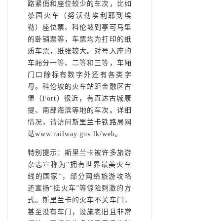
路紧俏和座位较少的车次，比如
茶园火车（努沃勒埃利耶到埃
勒）座位票、科伦坡到亭可马里
的卧铺票等，车票均为打印的纸
质车票，纸张较大。对号入座的
车厢分一等、二等和三等，车厢
门口除标有数字外还有各类字
母。科伦坡的火车站距金融区古
堡（Fort）很近，有直达古城康
提、南部海滨等地的车次。详细
情况，请访问斯里兰卡铁路局网
站www.railway.gov.lk/web。
特别提示：斯里兰卡被许多旅游
杂志宣称为“拥有世界最美火车
线的国家”，部分网络旅游攻略
还宣扬“挂火车”等惊险刺激的方
式。斯里兰卡的火车不关车门，
甚至没有车门，设施老旧且非常