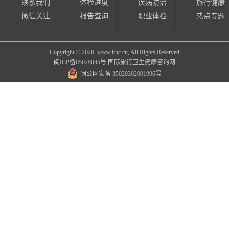
联系我们
体检进度
疾病防治
旅行健康
微信关注
报告查询
职业体检
热点专题
Copyright ©
2026 www.ithc.cn, All Rights Reserved
闽ICP备05029045号
国际旅行卫生健康咨询网
闽公网安备 35020302001996号