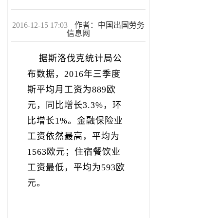
2016-12-15 17:03
作者：中国出国劳务
信息网
据斯洛伐克统计局公
布数据，2016年三季度
斯平均月工资为889欧
元，同比增长3.3%，环
比增长1%。金融保险业
工资依然最高，平均为
1563欧元；住宿餐饮业
工资最低，平均为593欧
元。