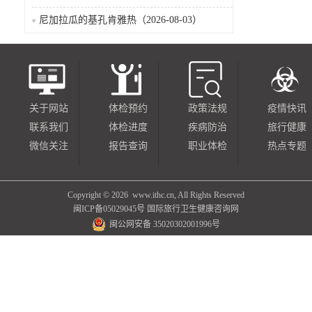
尼加拉瓜的基孔肯雅热（2026-08-03）
关于网站
体检预约
政策法规
疫情快讯
联系我们
体检进度
疾病防治
旅行健康
微信关注
报告查询
职业体检
热点专题
Copyright ©
2026 www.ithc.cn, All Rights Reserved
闽ICP备05029045号
国际旅行卫生健康咨询网
闽公网安备 35020302001996号