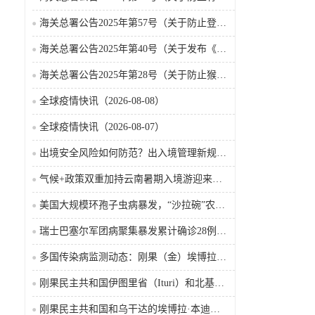
海关总署公告2025年第57号（关于防止登革热疫情传入我国的公告）
海关总署公告2025年第40号（关于发布《国境口岸传染病监测实施办法》的公告）
海关总署公告2025年第28号（关于防止猴痘疫情传入我国的公告）
全球疫情快讯（2026-08-08）
全球疫情快讯（2026-08-07）
出境安全风险如何防范？出入境管理新规9月15日起施行
气候+政策双重加持云南暑期入境游迎来热潮
美国大规模环孢子虫病暴发，“沙拉碗”农业生产陷入低迷
瑞士巴塞尔军团病聚集暴发累计确诊28例含死亡病例
多国传染病监测动态：刚果（金）埃博拉确诊突破4000例
刚果民主共和国伊图里省（Ituri）和北基伍省（Nord-Kivu）的埃博拉·本迪布乔病毒病（2026-08-04）
刚果民主共和国和乌干达的埃博拉·本迪布乔病毒病（2026-08-04）