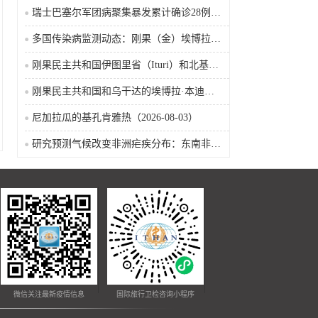
瑞士巴塞尔军团病聚集暴发累计确诊28例含死亡病例
多国传染病监测动态：刚果（金）埃博拉确诊突破4000例
刚果民主共和国伊图里省（Ituri）和北基伍省（Nord-Kivu）的埃博拉·本迪布乔病毒病（2026-08-04）
刚果民主共和国和乌干达的埃博拉·本迪布乔病毒病（2026-08-04）
尼加拉瓜的基孔肯雅热（2026-08-03）
研究预测气候改变非洲疟疾分布：东南非风险上升，部分西非地区风险下降
微信关注最新疫情信息
国际旅行卫检咨询小程序