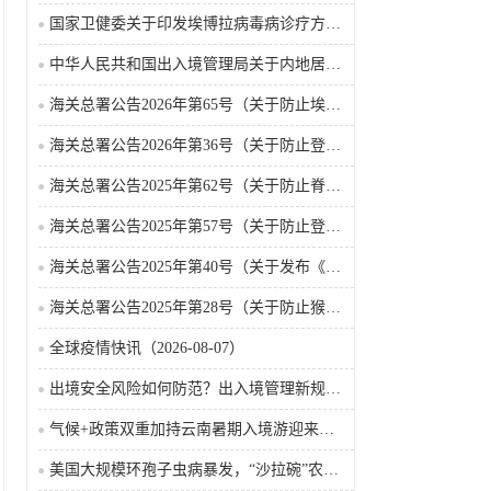
国家卫健委关于印发埃博拉病毒病诊疗方案（2026年版）的通知
中华人民共和国出入境管理局关于内地居民前往港澳地区定居审批条件的公告（2026-06-30）
海关总署公告2026年第65号（关于防止埃博拉病毒病疫情传入我国的公告）（2026-05-18）
海关总署公告2026年第36号（关于防止登革热疫情传入我国的公告）
海关总署公告2025年第62号（关于防止脊髓灰质炎疫情传入我国的公告）
海关总署公告2025年第57号（关于防止登革热疫情传入我国的公告）
海关总署公告2025年第40号（关于发布《国境口岸传染病监测实施办法》的公告）
海关总署公告2025年第28号（关于防止猴痘疫情传入我国的公告）
全球疫情快讯（2026-08-07）
出境安全风险如何防范？出入境管理新规9月15日起施行
气候+政策双重加持云南暑期入境游迎来热潮
美国大规模环孢子虫病暴发，“沙拉碗”农业生产陷入低迷