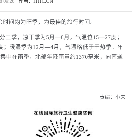
8 09:26
作者：ITHC.CN
其余时间均为旺季，为最佳的旅行时间。
三季，凉干季为5月—8月，气温位15—27度；
2度；暖湿季为12月—4月，气温略低于干热季。年
量集中在雨季，北部年降雨量约1370毫米，向南递
责编：小朱