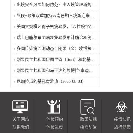
出境安全风险如何防范？出入境管理新规9月15日起施行
气候+政策双重加持云南暑期入境游迎来热潮
美国大规模环孢子虫病暴发，“沙拉碗”农业生产陷入低迷
瑞士巴塞尔军团病聚集暴发累计确诊28例含死亡病例
多国传染病监测动态：刚果（金）埃博拉确诊突破4000例
刚果民主共和国伊图里省（Ituri）和北基伍省（Nord-Kivu）的埃博拉·本迪布乔病毒病（2026-08-04）
刚果民主共和国和乌干达的埃博拉·本迪布乔病毒病（2026-08-04）
尼加拉瓜的基孔肯雅热（2026-08-03）
关于网站
体检预约
政策法规
疫情快讯
联系我们
体检进度
疾病防治
旅行健康