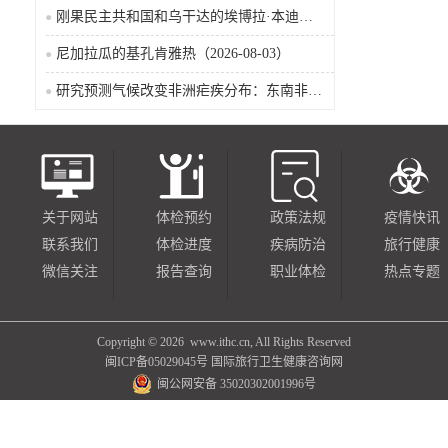
刚果民主共和国和乌干达的埃博拉·本迪布乔病毒病（2026-08-04）
尼加拉瓜的基孔肯雅热（2026-08-03）
研究预测气候改变非洲疟疾分布：东南非风险上升，部分西非地区风险下降
关于网站
体检预约
政策法规
疫情快讯
联系我们
体检进度
疾病防治
旅行健康
微信关注
报告查询
职业体检
热点专题
Copyright ©
2026 www.ithc.cn, All Rights Reserved
闽ICP备05029045号
国际旅行卫生健康咨询网
闽公网安备 35020302001996号