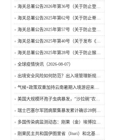
海关总署公告2026年第36号（关于防止登革热疫情传入我国的公告）
海关总署公告2025年第62号（关于防止脊髓灰质炎疫情传入我国的公告）
海关总署公告2025年第57号（关于防止登革热疫情传入我国的公告）
海关总署公告2025年第40号（关于发布《国境口岸传染病监测实施办法》的公告）
海关总署公告2025年第28号（关于防止猴痘疫情传入我国的公告）
全球疫情快讯（2026-08-07）
出境安全风险如何防范？出入境管理新规9月15日起施行
气候+政策双重加持云南暑期入境游迎来热潮
美国大规模环孢子虫病暴发，“沙拉碗”农业生产陷入低迷
瑞士巴塞尔军团病聚集暴发累计确诊28例含死亡病例
多国传染病监测动态：刚果（金）埃博拉确诊突破4000例
刚果民主共和国伊图里省（Ituri）和北基伍省（Nord-Kivu）的埃博拉·本迪布乔病毒病（2026-08-04）