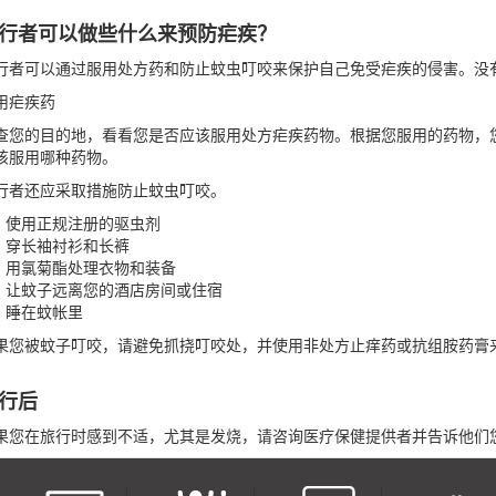
行者可以做些什么来预防疟疾？
行者可以通过服用处方药和防止蚊虫叮咬来保护自己免受疟疾的侵害。没
用疟疾药
查您的目的地，看看您是否应该服用处方疟疾药物。根据您服用的药物，
该服用哪种药物。
行者还应采取措施防止蚊虫叮咬。
使用正规注册的驱虫剂
穿长袖衬衫和长裤
用氯菊酯处理衣物和装备
让蚊子远离您的酒店房间或住宿
睡在蚊帐里
果您被蚊子叮咬，请避免抓挠叮咬处，并使用非处方止痒药或抗组胺药膏
行后
果您在旅行时感到不适，尤其是发烧，请咨询医疗保健提供者并告诉他们