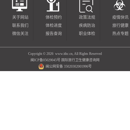
关于网站
体检预约
政策法规
疫情快讯
联系我们
体检进度
疾病防治
旅行健康
微信关注
报告查询
职业体检
热点专题
Copyright ©
2026 www.ithc.cn, All Rights Reserved
闽ICP备05029045号
国际旅行卫生健康咨询网
闽公网安备 35020302001996号