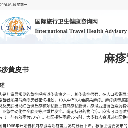
2026-08-10 星期一
国际旅行卫生健康咨询网
International Travel Health Advisor
麻疹
麻疹黄皮书
述
疹是儿童最常见的急性呼吸道传染病之一，其传染性很强，在人口密集而
疫苗者如果与麻疹患者密切接触，10人中有9人会感染麻疹。麻疹病毒属
炎及皮肤出现红色斑丘疹和颊黏膜上有麻疹黏膜斑，疹退后遗留色素沉着
、亚急性硬化性全脑炎等严重并发症。尚无特效药物治疗。麻疹可以通过
7%（一剂有效率为93%）。社区接种率超95%时，大多数人会通过社区免
国自1965年开始普种麻疹减毒活疫苗后发病显著下降。根据卫健委发布的