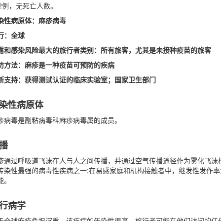
52例，无死亡人数。
染性病原体：麻疹病毒
行：全球
露和感染风险最大的旅行者类别：所有旅客，尤其是未接种疫苗的旅客
防方法：麻疹是一种疫苗可预防的疾病
断支持：获得测试认证的临床实验室；国家卫生部门
染性病原体
疹病毒是副粘病毒科麻疹病毒属的成员。
播
疹通过呼吸道飞沫在人与人之间传播，并通过空气传播途径作为雾化飞沫核传
传染性最强的病毒性疾病之一;在易感家庭和机构接触者中，继发性发作率
能。
行病学
于全球麻疹负担沉重，该疾病的传染性很高，旅行者可能在他们访问的任