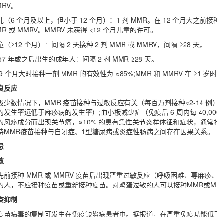
MRV。
儿（6 个月及以上，但小于 12 个月）：1 剂 MMR。在 12 个月大之
MR 或 MMRV。MMRV 未获得 <12 个月儿童的许可。
童（≥12 个月）：间隔 2 天接种 2 剂 MMR 或 MMRV，间隔 ≥28 天。
957 年或之后出生的成年人：间隔 2 剂 MMR ≥28 天。
 9 个月大时接种一剂 MMR 的有效性为 ≈85%;MMR 和 MMRV 在 ≥
良反应
极少数情况下，MMR 疫苗接种与过敏反应有关（每百万剂接种≈2-14 例）;热
的发生率远低于麻疹病的发生率）;血小板减少症（免疫后 6 周内每 40,000
的风疹成分而出现关节痛，≈10% 的患有急性关节炎样体征和症状，通常持
持MMR疫苗接种与自闭症、1型糖尿病或炎症性肠病之间存在因果关系。
忌
敏
先前接种 MMR 或 MMRV 疫苗后出现严重过敏反应（呼吸困难、荨
的人，不应接种疫苗或重新接种疫苗。对鸡蛋过敏的人可以接种MMR或M
疫抑制
疫苗病毒的复制可发生在免疫缺陷病患者中。据报道，在严重免疫功能低