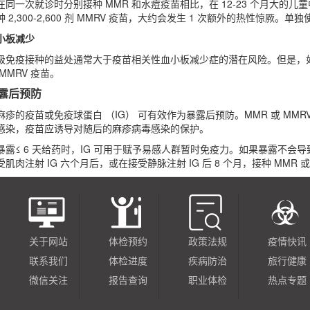
在同一次就诊时分别接种 MMR 和水痘疫苗相比，在 12-23 个月大的儿童
种 2,300-2,600 剂 MMRV 疫苗，大约会发生 1 次额外的热性惊
小板减少
级免疫接种的益处通常大于疫苗相关性血小板减少症的潜在风险。但是，如
 MMRV 疫苗。
露后预防
麻疹的疫苗或免疫球蛋白 （IG） 可有效作为暴露后预防。MMR 或 MM
感染，疫苗应诱导对随后的麻疹病毒感染的保护。
暴露≤ 6 天给药时，IG 可用于赋予易感人群暂时免疫力。如果暴露不会
受肌肉注射 IG 六个月后，或在接受静脉注射 IG 后 8 个月，接种 MMR
关于网站
体检预约
政策法规
疫情快讯
联系我们
体检进度
疾病防治
旅行健康
微信关注
报告查询
职业体检
热点专题