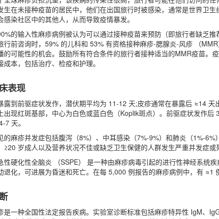
发生在未接种疫苗的居民中，他们在出国旅行时被感染，通常是世界卫生组
会感染社区中的其他人，从而导致疫情暴发。
90%的输入性麻疹病例被认为可以通过接种疫苗来预防（即旅行者缺乏
旅行前咨询时，59% 的儿科和 53% 有资格接种麻疹-腮腺炎-风疹 （
播的可能性的机会。鼓励所有符合条件的旅行者接种适当的MMR疫苗。
接成本，包括治疗、检疫和护理。
床表现
暴露到前驱症状发作，潜伏期平均为 11-12 天;皮疹通常在暴露后 ≈14 天出
上出现红斑基部，中心为白色或蓝白色（Koplik斑点）。前驱症状发作后
4-7 天。
见的麻疹并发症包括腹泻（8%）、中耳感染（7%-9%）和肺炎（1%-6%）。脑
、≥20 岁成人以及营养状况不佳或缺乏卫生保健的人群发生严重并发症或
急性硬化性全脑炎 （SSPE） 是一种由麻疹病毒引起的进行性神经系统疾病
动退化，可进展为昏迷和死亡。在每 5,000 例报告的麻疹病例中，有 ≈1 例
断
疹是一种全国性法定报告疾病。实验室诊断标准包括麻疹特异性 IgM、Ig