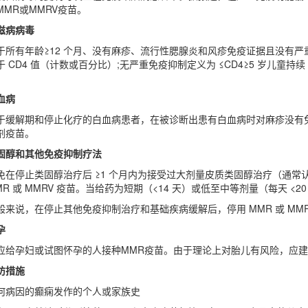
MMR或MMRV疫苗。
滋病病毒
于所有年龄≥12 个月、没有麻疹、流行性腮腺炎和风疹免疫证据且没有严重
于 CD4 值（计数或百分比）;无严重免疫抑制定义为 ≤CD4≥5 岁儿童持续 ≥6 个
。
血病
于缓解期和停止化疗的白血病患者，在被诊断出患有白血病时对麻疹没有免疫
剂疫苗。
固醇和其他免疫抑制疗法
免在停止类固醇治疗后 ≥1 个月内为接受过大剂量皮质类固醇治疗（通常认为每天 
MR 或 MMRV 疫苗。当给药为短期（<14 天）或低至中等剂量（每天 
般来说，在停止其他免疫抑制治疗和基础疾病缓解后，停用 MMR 或 MMRV
孕
应给孕妇或试图怀孕的人接种MMR疫苗。由于理论上对胎儿有风险，应建
防措施
何病因的癫痫发作的个人或家族史