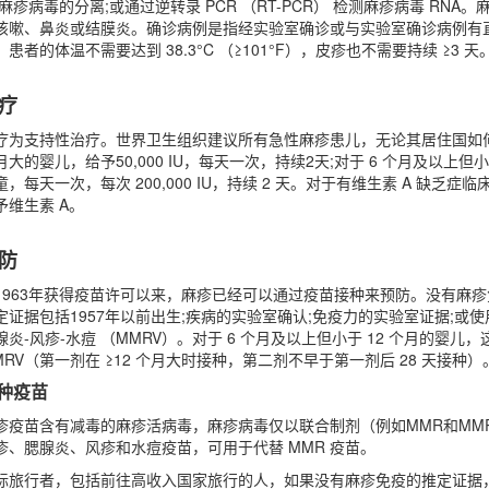
;麻疹病毒的分离;或通过逆转录 PCR （RT-PCR） 检测麻疹病毒 RNA。麻
咳嗽、鼻炎或结膜炎。确诊病例是指经实验室确诊或与实验室确诊病例有
，患者的体温不需要达到 38.3°C （≥101°F），皮疹也不需要持续 ≥3 天
疗
疗为支持性治疗。世界卫生组织建议所有急性麻疹患儿，无论其居住国如何
月大的婴儿，给予50,000 IU，每天一次，持续2天;对于 6 个月及以上但小于 
童，每天一次，每次 200,000 IU，持续 2 天。对于有维生素 A 缺
予维生素 A。
防
1963年获得疫苗许可以来，麻疹已经可以通过疫苗接种来预防。没有麻
定证据包括1957年以前出生;疾病的实验室确认;免疫力的实验室证据;或
腺炎-风疹-水痘 （MMRV）。对于 6 个月及以上但小于 12 个月的婴儿，这包
MRV（第一剂在 ≥12 个月大时接种，第二剂不早于第一剂后 28 天
种疫苗
疹疫苗含有减毒的麻疹活病毒，麻疹病毒仅以联合制剂（例如MMR和MMRV疫
疹、腮腺炎、风疹和水痘疫苗，可用于代替 MMR 疫苗。
际旅行者，包括前往高收入国家旅行的人，如果没有麻疹免疫的推定证据，