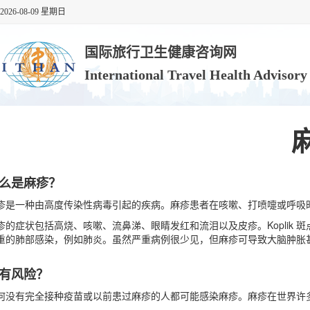
2026-08-09 星期日
国际旅行卫生健康咨询网
International Travel Health Advisor
么是麻疹？
疹是一种由高度传染性病毒引起的疾病。麻疹患者在咳嗽、打喷嚏或呼吸
疹的症状包括高烧、咳嗽、流鼻涕、眼睛发红和流泪以及皮疹。Koplik 斑
重的肺部感染，例如肺炎。虽然严重病例很少见，但麻疹可导致大脑肿胀
有风险？
何没有完全接种疫苗或以前患过麻疹的人都可能感染麻疹。麻疹在世界许