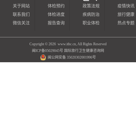
关于网站
体检预约
政策法规
疫情快讯
联系我们
体检进度
疾病防治
旅行健康
微信关注
报告查询
职业体检
热点专题
Copyright ©
2026 www.ithc.cn, All Rights Reserved
闽ICP备05029045号
国际旅行卫生健康咨询网
闽公网安备 35020302001996号