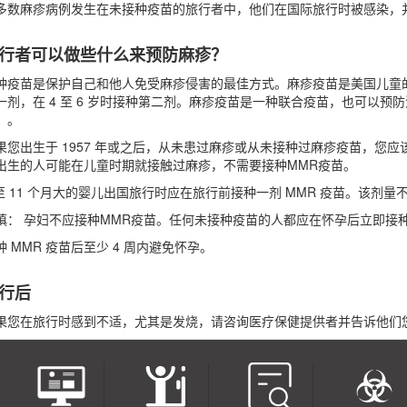
多数麻疹病例发生在未接种疫苗的旅行者中，他们在国际旅行时被感染，
行者可以做些什么来预防麻疹？
种疫苗是保护自己和他人免受麻疹侵害的最佳方式。麻疹疫苗是美国儿童的常
一剂，在 4 至 6 岁时接种第二剂。麻疹疫苗是一种联合疫苗，也可以预
）。
果您出生于 1957 年或之后，从未患过麻疹或从未接种过麻疹疫苗，您应该
出生的人可能在儿童时期就接触过麻疹，不需要接种MMR疫苗。
 至 11 个月大的婴儿出国旅行时应在旅行前接种一剂 MMR 疫苗。该剂
慎： 孕妇不应接种MMR疫苗。任何未接种疫苗的人都应在怀孕后立即接种 
种 MMR 疫苗后至少 4 周内避免怀孕。
行后
果您在旅行时感到不适，尤其是发烧，请咨询医疗保健提供者并告诉他们