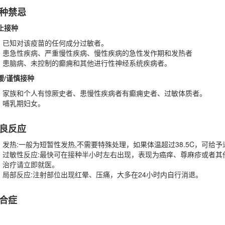
种禁忌
止接种
已知对该疫苗的任何成分过敏者。
患急性疾病、严重慢性疾病、慢性疾病的急性发作期和发热者
患脑病、未控制的癫痈和其他进行性神经系统疾病者。
缓/谨慎接种
家族和个人有惊厥史者、患慢性疾病者有癫痈史者、过敏体质者。
哺乳期妇女。
良反应
发热:一般为短暂性发热,不需要特殊处理，如果体温超过38.5C，可给
过敏性反应:最快可在接种半小时左右出现，表现为癌痒、尊麻疹或者
治疗请立即就医。
局部反应:注射部位出现红晕、压痛，大多在24小时内自行消退。
合症
。