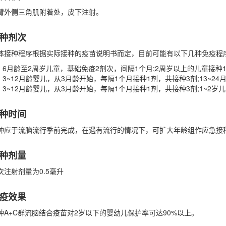
臂外侧三角肌附着处，皮下注射。
种剂次
体接种程序根据实际接种的疫苗说明书而定，目前可能有以下几种免疫程
6月龄至2周岁儿童，基础免疫2剂次，间隔1个月;2周岁以上的儿童接种
3~12月龄婴儿，从3月龄开始，每隔1个月接种1剂，共接种3剂;13~2
3~12月龄婴儿，从3月龄开始，每隔1个月接种1剂，共接种3剂;1~2
种时间
种应于流脑流行季前完成，在遇有流行的情况下，可扩大年龄组作应急接
种剂量
次注射剂量为0.5毫升
疫效果
种A+C群流脑结合疫苗对2岁以下的婴幼儿保护率可达90%以上。