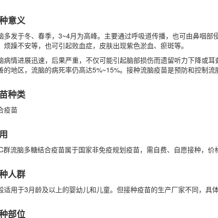
种意义
脑多发于冬、春季，3~4月为高峰。主要通过呼吸道传播，也可由鼻咽部
、烦躁不安等，也可引起败血症，皮肤出现紫色淤血、瘀斑等。
脑病情进展迅速，后果严重，不仅可能引起脑部损伤而遗留听力下降或耳聋
善的地区，流脑的病死率仍高达5%~15%。接种流脑疫苗是预防和控制流
苗种类
合疫苗
用
+C群流脑多糖结合疫苗属于国家非免疫规划疫苗，需自费、自愿接种，价
种人群
般适用于3月龄及以上的婴幼儿和儿童。但接种疫苗的生产厂家不同，具
种部位