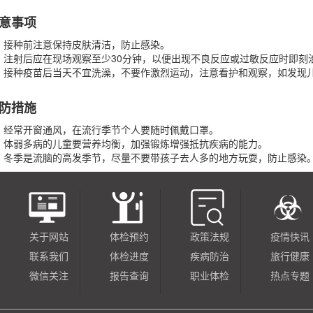
意事项
接种前注意保持皮肤清洁，防止感染。
注射后应在现场观察至少30分钟，以便出现不良反应或过敏反应时即刻
接种疫苗后当天不宜洗澡，不要作激烈运动，注意看护和观察，如发现
防措施
经常开窗通风，在流行季节个人要随时佩戴口罩。
体弱多病的儿童要营养均衡，加强锻炼增强抵抗疾病的能力。
冬季是流脑的高发季节，尽量不要带孩子去人多的地方玩耍，防止感染
关于网站
体检预约
政策法规
疫情快讯
联系我们
体检进度
疾病防治
旅行健康
微信关注
报告查询
职业体检
热点专题