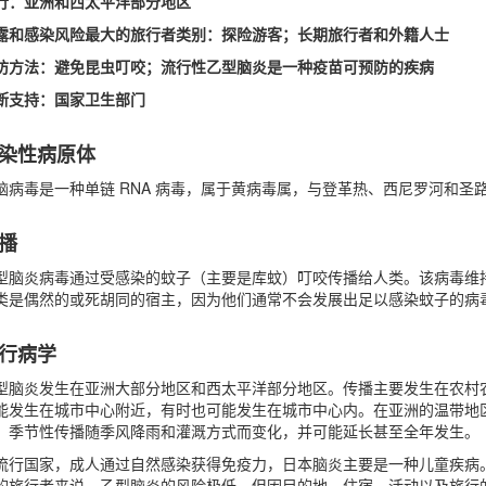
行：亚洲和西太平洋部分地区
露和感染风险最大的旅行者类别：探险游客；长期旅行者和外籍人士
防方法：避免昆虫叮咬；流行性乙型脑炎是一种疫苗可预防的疾病
断支持：国家卫生部门
染性病原体
脑病毒是一种单链 RNA 病毒，属于黄病毒属，与登革热、西尼罗河和圣
播
型脑炎病毒通过受感染的蚊子（主要是库蚊）叮咬传播给人类。该病毒维
类是偶然的或死胡同的宿主，因为他们通常不会发展出足以感染蚊子的病
行病学
型脑炎发生在亚洲大部分地区和西太平洋部分地区。传播主要发生在农村
能发生在城市中心附近，有时也可能发生在城市中心内。在亚洲的温带地
，季节性传播随季风降雨和灌溉方式而变化，并可能延长甚至全年发生。
流行国家，成人通过自然感染获得免疫力，日本脑炎主要是一种儿童疾病
的旅行者来说，乙型脑炎的风险极低，但因目的地、住宿、活动以及旅行