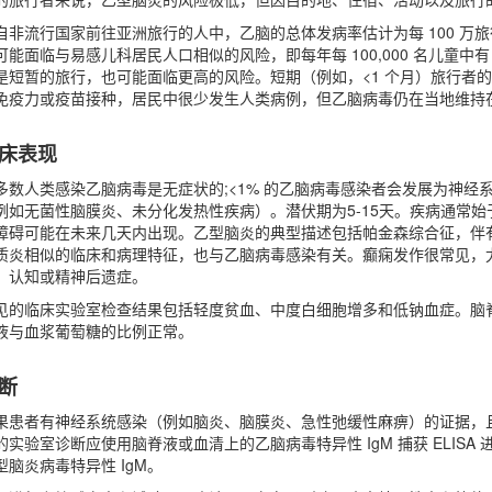
自非流行国家前往亚洲旅行的人中，乙脑的总体发病率估计为每 100 万
可能面临与易感儿科居民人口相似的风险，即每年每 100,000 名儿童中
是短暂的旅行，也可能面临更高的风险。短期（例如，<1 个月）旅行者
免疫力或疫苗接种，居民中很少发生人类病例，但乙脑病毒仍在当地维持
床表现
多数人类感染乙脑病毒是无症状的;<1% 的乙脑病毒感染者会发展为神
例如无菌性脑膜炎、未分化发热性疾病）。潜伏期为5-15天。疾病通常
障碍可能在未来几天内出现。乙型脑炎的典型描述包括帕金森综合征，伴
质炎相似的临床和病理特征，也与乙脑病毒感染有关。癫痫发作很常见，尤其是
、认知或精神后遗症。
见的临床实验室检查结果包括轻度贫血、中度白细胞增多和低钠血症。脑脊
液与血浆葡萄糖的比例正常。
断
果患者有神经系统感染（例如脑炎、脑膜炎、急性弛缓性麻痹）的证据，
的实验室诊断应使用脑脊液或血清上的乙脑病毒特异性 IgM 捕获 ELISA
型脑炎病毒特异性 IgM。