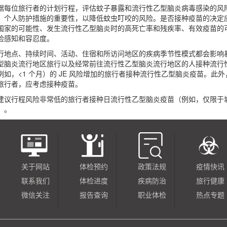
据每位旅行者的计划行程，评估蚊子暴露和流行性乙型脑炎病毒感染的风
，个人防护措施的重要性，以降低蚊虫叮咬的风险。是否接种疫苗的决定
国家的可能性、发生流行性乙型脑炎时的高死亡率和残疾率、有效疫苗的
险感知和容忍度。
行地点、持续时间、活动、住宿和所访问地区的疾病季节性模式都会影响暴
型脑炎流行地区旅行以及经常前往流行性乙型脑炎流行地区的人接种流行
例如，<1 个月）的 JE 风险增加的旅行者接种流行性乙型脑炎疫苗。
旅行者，应考虑接种疫苗。
建议行程风险非常低的旅行者接种日流行性乙型脑炎疫苗（例如，仅限于
）。
关于网站
体检预约
政策法规
疫情快讯
联系我们
体检进度
疾病防治
旅行健康
微信关注
报告查询
职业体检
热点专题