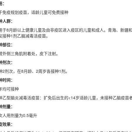
用：
于免疫规划疫苗，适龄儿童可免费接种
种人群：
用于8月龄以上健康儿童及由非疫区进入疫区的儿童和成人。青海、新疆
议接种1剂乙脑减毒活疫苗。
种部位：
臂外侧三角肌附着处，皮下注射。
种剂次：
种2剂次，在8月龄、2周岁各接种1剂。
种时间：
年均可接种
种乙型脑炎减毒活疫苗：扩免后出生的<14岁适龄儿童，未接种乙脑疫苗
种剂量：
次人用剂量为0.5毫升
疫效果：