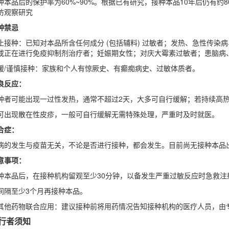
种本品后的保护率为60%~90%。根据已有研究，接种本品10年后仍有
访观察研究
种禁忌
止接种：已知对本品所含任何成分 (包括辅料) 过敏者；发热、急性传
或正在进行免疫抑制剂治疗者；妊娠期女性；对庆大霉素过敏者；患脑病
缓/谨慎接种：家族和个人有惊厥史、有癫痴病史、过敏体质者。
良反应：
种者可能出现一过性发热，通常不超过2天，大多可自行缓解；若持续高
可出现散在性皮疹，一般可自行缓解无需特殊处理，严重时及时就医。
合症：
病的发生与疫苗无关，不论是否进行接种，都会发生。目前尚无接种本品
意事项：
种本品后，在接种机构留观至少30分钟，以备发生严重过敏反应时急救注
间隔至少3个月再接种本品。
其他药物联合应用：建议接种前将用药情况告知接种机构的医疗人员，由
行者须知