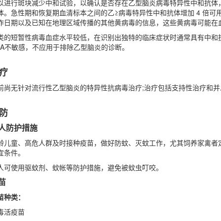
以进行斑块减少中和试验，以确认是否存在乙型脑炎病毒特异性中和抗体
体。急性期和恢复期血清标本之间的乙≥病毒特异性中和抗体增加 4 倍
作日期以及已知在地理区域传播的其他黄病毒的信息，这些黄病毒可能在
类的短暂性病毒血症水平较低，在识别出独特的临床症状时通常具有中和
NA不敏感，不应用于排除乙型脑炎的诊断。
疗
前尚无针对流行性乙型脑炎的特异性抗病毒治疗;治疗包括支持性治疗和并
防
人防护措施
龄儿童、高危人群及时接种疫苗，做好防蚊、灭蚊工作，尤其饲养家禽者
宜条件。
人可使用驱蚊剂、蚊帐等防护措施，避免被蚊虫叮咬。
苗
苗种类：
毒活疫苗