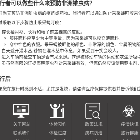
行者可以做些什么来预防非洲锥虫病？
前尚无预防非洲锥虫病的疫苗或药物。旅行者可以通过防止采采蝇叮咬来
过采取以下步骤防止采采蝇叮咬：
穿长袖衬衫、长裤和帽子遮盖裸露的皮肤。
服装面料应至少为中等重量，因为采采蝇可以咬穿薄面料。
穿中性色的衣服。采采蝇被鲜艳的颜色、非常深的颜色、金属织物
白天避开灌木丛;苍蝇在灌木丛中休息，如果受到干扰会咬人。
进入车辆前检查车辆是否有采采蝇。苍蝇被移动车辆的运动和灰尘所吸
虽虽然有限的证据表明驱虫剂对采采蝇有效，但您仍然应该使用驱虫剂
行后
果您在旅行时感到不适，尤其是发烧，请咨询医疗保健提供者并告诉他们
关于网站
体检预约
政策法规
疫情快讯
联系我们
体检进度
疾病防治
旅行健康