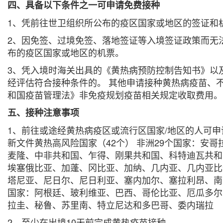
四、具备以下条件之一可申请免费接种
1、凭前往世卫组织所公布的疫区国家或地区的签证和
2、因免签、过境免签、落地签证等入境签证政策而无
布的疫区国家或地区的机票。
3、凭入境时海关出具的《黄热病预防控制告知书》以
经评估符合接种条件的。 其他申请接种黄热病疫苗、
和国疫苗管理法》非免疫规划疫苗相关规定收取费用。
五、接种注意事项
1、前往或途经黄热病疫区或流行区国家/地区的人可申
新文件黄热高风险国家（42个） 非洲29个国家：安
麦隆、中非共和国、乍得、刚果共和国、科特迪瓦共和
埃塞俄比亚、加蓬、冈比亚、加纳、几内亚、几内亚比
塔尼亚、尼日尔、尼日利亚、塞内加尔、塞拉利昂、南苏
国家：阿根廷、玻利维亚、巴西、哥伦比亚、厄瓜多尔
拉圭、秘鲁、苏里南、特立尼达和多巴哥、委内瑞拉
2、至少在出境10天前完成黄热疫苗接种。