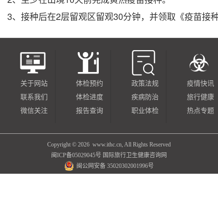
3、接种后在2层留观区留观30分钟，并领取《疫苗接
关于网站
体检预约
政策法规
疫情快讯
联系我们
体检进度
疾病防治
旅行健康
微信关注
报告查询
职业体检
热点专题
Copyright ©
2026 www.ithc.cn, All Rights Reserved
闽ICP备05029045号
国际旅行卫生健康咨询网
闽公网安备 35020302001996号