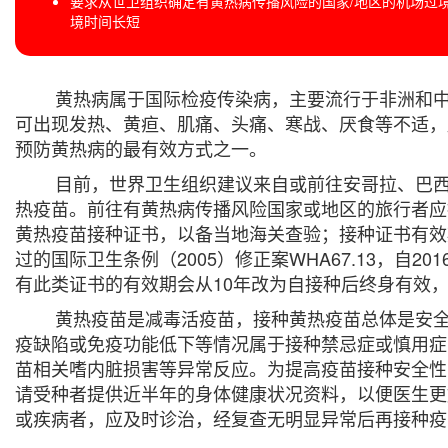
要求从世卫组织确定有黄热病传播风险的国家/地区的机场过
境时间长短
黄热病属于国际检疫传染病，主要流行于非洲和中
可出现发热、黄疸、肌痛、头痛、寒战、厌食等不适，
预防黄热病的最有效方式之一。
目前，世界卫生组织建议来自或前往安哥拉、巴西、
热疫苗。前往有黄热病传播风险国家或地区的旅行者应
黄热疫苗接种证书，以备当地海关查验；接种证书有效
过的国际卫生条例（2005）修正案WHA67.13，自2
有此类证书的有效期会从10年改为自接种后终身有效
黄热疫苗是减毒活疫苗，接种黄热疫苗总体是安全
疫缺陷或免疫功能低下等情况属于接种禁忌症或慎用症
苗相关嗜内脏损害等异常反应。为提高疫苗接种安全性
请受种者提供近半年的身体健康状况资料，以便医生更
或疾病者，应及时诊治，经复查无明显异常后再接种疫