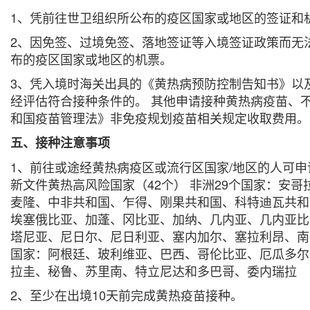
1、凭前往世卫组织所公布的疫区国家或地区的签证和
2、因免签、过境免签、落地签证等入境签证政策而无
布的疫区国家或地区的机票。
3、凭入境时海关出具的《黄热病预防控制告知书》以
经评估符合接种条件的。 其他申请接种黄热病疫苗、
和国疫苗管理法》非免疫规划疫苗相关规定收取费用。
五、接种注意事项
1、前往或途经黄热病疫区或流行区国家/地区的人可申
新文件黄热高风险国家（42个） 非洲29个国家：安
麦隆、中非共和国、乍得、刚果共和国、科特迪瓦共和
埃塞俄比亚、加蓬、冈比亚、加纳、几内亚、几内亚比
塔尼亚、尼日尔、尼日利亚、塞内加尔、塞拉利昂、南苏
国家：阿根廷、玻利维亚、巴西、哥伦比亚、厄瓜多尔
拉圭、秘鲁、苏里南、特立尼达和多巴哥、委内瑞拉
2、至少在出境10天前完成黄热疫苗接种。