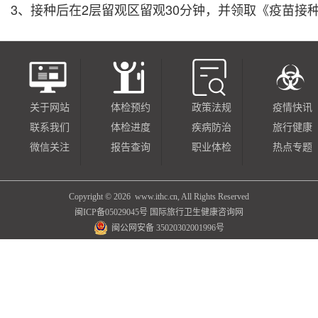
3、接种后在2层留观区留观30分钟，并领取《疫苗接
关于网站
体检预约
政策法规
疫情快讯
联系我们
体检进度
疾病防治
旅行健康
微信关注
报告查询
职业体检
热点专题
Copyright ©
2026 www.ithc.cn, All Rights Reserved
闽ICP备05029045号
国际旅行卫生健康咨询网
闽公网安备 35020302001996号