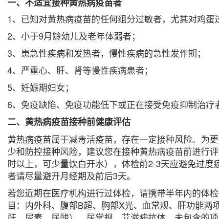
一、不适宜接种黄热病疫苗者
1、已知对黄热病疫苗的任何组分过敏者，尤其对鸡蛋
2、小于9月龄幼儿及老年体弱者；
3、患急性疾病和发热者，慢性疾病的急性发作期；
4、严重心、肝、肾等慢性疾病患者；
5、妊娠期妇女；
6、免疫缺陷、免疫功能低下或正在接受免疫抑制治疗
二、黄热病疫苗接种前健康评估
黄热病疫苗属于减毒活疫苗，存在一定接种风险。为更
少和防控接种风险，建议您在接种黄热病疫苗前进行评
时以上，可少量饮白开水），体检前2-3天应避免过度
者请尽量避开月经期及前后3天。
若您近期在医疗机构进行过体检，请携带半年内的体检
目：内外科、腹部B超、胸部X光、血常规、肝功能两项
酐、尿素、尿酸）、尿常规、艾滋病抗体。未包含的项