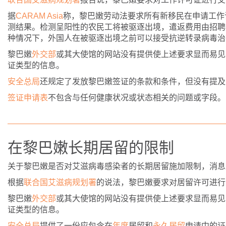
据­
CARAM Asia
­称，黎巴嫩劳动法要求所有新移民在申请工
测结果。检测呈阳性的农民工将被驱逐出境，遣返费用由招聘机
种情况下，外国人在被驱逐出境之前可以接受抗逆转录病毒治
黎巴嫩
外交部
或其大使馆的网站没有提供使上述要求显而易见
证类型的信息。
安全总局
还规定了发放黎巴嫩签证的条款和条件，但没有提及
签证申请表
不包含与任何健康状况或状态相关的问题或字段。
在黎巴嫩长期居留的限制
关于黎巴嫩是否对艾滋病毒感染者的长期居留施加限制，消息
根据
联合国艾滋病规划署
的说法，黎巴嫩要求对居留许可进行
黎巴嫩
外交部
或其大使馆的网站没有提供使上述要求显而易见
证类型的信息。
安全总局
提供了一份应包含在
年度
居留和
永久居留
申请中的证