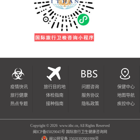
疫情快讯
旅行目的地
问题咨询
保健中心
旅行健康
体检指南
服务协议
地图导航
热点专题
接种指南
隐私政策
疾控中心
Copyright ©
2026 www.ithc.cn, All Rights Reserved
闽ICP备05029045号
国际旅行卫生健康咨询网
闽公网安备 35020302001996号