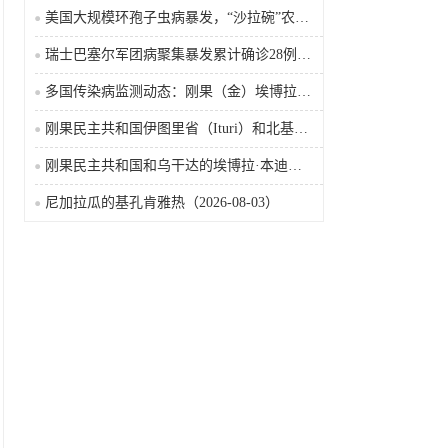
美国大规模环孢子虫病暴发，“沙拉碗”农业生产陷入低迷
瑞士巴塞尔军团病聚集暴发累计确诊28例含死亡病例
多国传染病监测动态：刚果（金）埃博拉确诊突破4000例
刚果民主共和国伊图里省（Ituri）和北基伍省（Nord-Kivu）的埃博拉·本迪布乔病毒病（2026-08-04）
刚果民主共和国和乌干达的埃博拉·本迪布乔病毒病（2026-08-04）
尼加拉瓜的基孔肯雅热（2026-08-03）