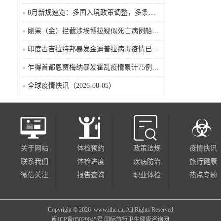
8月新规速览：多国入境政策调整，多条国际航线加密
刚果（金）拦截涉埃博拉疑似死亡病例船只疫情已波及五省
印度古吉拉特邦暴发金迪普拉病毒疫情已致22名儿童死亡
乍得首都恩贾梅纳暴发霍乱疫情累计75例确诊8人死亡（2026-08-05）
全球疫情快讯（2026-08-05）
关于网站
体检预约
政策法规
疫情快讯
联系我们
体检进度
疾病防治
旅行健康
微信关注
报告查询
职业体检
热点专题
Copyright ©
2026 www.ithc.cn, All Rights Reserved
闽ICP备05029045号
国际旅行卫生健康咨询网