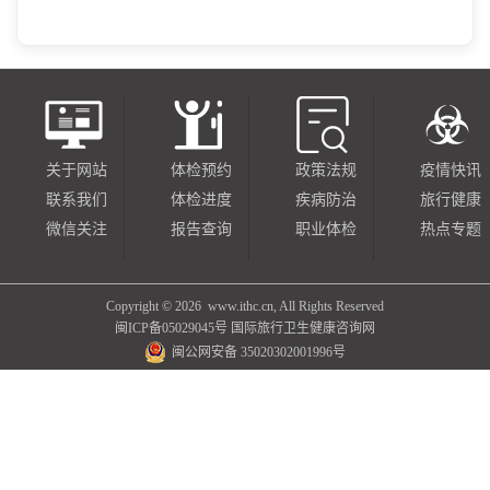
关于网站
体检预约
政策法规
疫情快讯
联系我们
体检进度
疾病防治
旅行健康
微信关注
报告查询
职业体检
热点专题
Copyright ©
2026 www.ithc.cn, All Rights Reserved
闽ICP备05029045号
国际旅行卫生健康咨询网
闽公网安备 35020302001996号