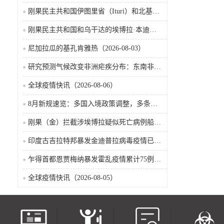
刚果民主共和国伊图里省（Ituri）和北基伍省（Nord-Kivu）的埃博拉·本迪布乔病毒病（2026-08-04）
刚果民主共和国和乌干达的埃博拉·本迪布乔病毒病（2026-08-04）
尼加拉瓜的基孔肯雅热（2026-08-03）
研究预测气候改变非洲疟疾分布：东南非风险上升，部分西非地区风险下降
全球疫情快讯（2026-08-06）
8月新规速览：多国入境政策调整，多条国际航线加密
刚果（金）拦截涉埃博拉疑似死亡病例船只疫情已波及五省
印度古吉拉特邦暴发金迪普拉病毒疫情已致22名儿童死亡
乍得首都恩贾梅纳暴发霍乱疫情累计75例确诊8人死亡（2026-08-05）
全球疫情快讯（2026-08-05）