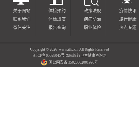
关于网站
体检预约
政策法规
疫情快讯
联系我们
体检进度
疾病防治
旅行健康
微信关注
报告查询
职业体检
热点专题
Copyright ©
2026 www.ithc.cn, All Rights Reserved
闽ICP备05029045号
国际旅行卫生健康咨询网
闽公网安备 35020302001996号