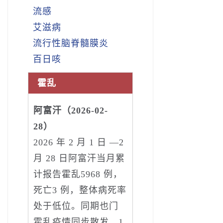
流感
艾滋病
流行性脑脊髓膜炎
百日咳
霍乱
阿富汗（2026-02-
28）
2026 年 2 月 1 日 —2
月 28 日阿富汗当月累
计报告霍乱5968 例，
死亡3 例，整体病死率
处于低位。同期也门
霍乱疫情同步散发，1