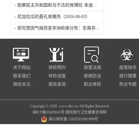
刚果民主共和国和乌干达的埃博拉·本迪布乔病毒病（2026-08-04）
尼加拉瓜的基孔肯雅热（2026-08-03）
研究预测气候改变非洲疟疾分布：东南非风险上升，部分西非地区风险下降
关于网站
体检预约
政策法规
疫情快讯
联系我们
体检进度
疾病防治
旅行健康
微信关注
报告查询
职业体检
热点专题
Copyright ©
2026 www.ithc.cn, All Rights Reserved
闽ICP备05029045号
国际旅行卫生健康咨询网
闽公网安备 35020302001996号