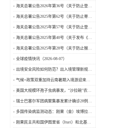
海关总署公告2026年第36号（关于防止登革热疫情传入我国的公告）
海关总署公告2025年第62号（关于防止脊髓灰质炎疫情传入我国的公告）
海关总署公告2025年第57号（关于防止登革热疫情传入我国的公告）
海关总署公告2025年第40号（关于发布《国境口岸传染病监测实施办法》的公告）
海关总署公告2025年第28号（关于防止猴痘疫情传入我国的公告）
全球疫情快讯（2026-08-07）
出境安全风险如何防范？出入境管理新规9月15日起施行
气候+政策双重加持云南暑期入境游迎来热潮
美国大规模环孢子虫病暴发，“沙拉碗”农业生产陷入低迷
瑞士巴塞尔军团病聚集暴发累计确诊28例含死亡病例
多国传染病监测动态：刚果（金）埃博拉确诊突破4000例
刚果民主共和国伊图里省（Ituri）和北基伍省（Nord-Kivu）的埃博拉·本迪布乔病毒病（2026-08-04）