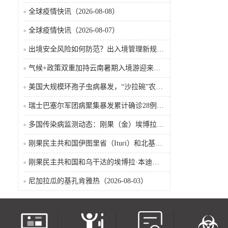
全球疫情快讯（2026-08-08）
全球疫情快讯（2026-08-07）
出境安全风险如何防范？出入境管理新规9月15日起施行
气候+政策双重加持云南暑期入境游迎来热潮
美国大规模环孢子虫病暴发，“沙拉碗”农业生产陷入低迷
瑞士巴塞尔军团病聚集暴发累计确诊28例含死亡病例
多国传染病监测动态：刚果（金）埃博拉确诊突破4000例
刚果民主共和国伊图里省（Ituri）和北基伍省（Nord-Kivu）的埃博拉·本迪布乔病毒病（2026-08-04）
刚果民主共和国和乌干达的埃博拉·本迪布乔病毒病（2026-08-04）
尼加拉瓜的基孔肯雅热（2026-08-03）