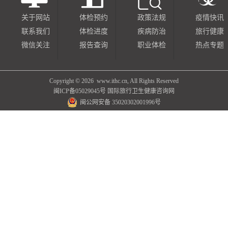
关于网站
体检预约
政策法规
疫情快讯
联系我们
体检进度
疾病防治
旅行健康
微信关注
报告查询
职业体检
热点专题
Copyright ©
2026 www.ithc.cn, All Rights Reserved
闽ICP备05029045号
国际旅行卫生健康咨询网
闽公网安备 35020302001996号