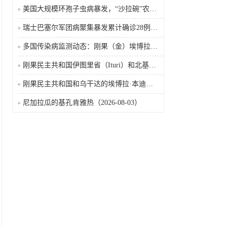
美国大规模环孢子虫病暴发，“沙拉碗”农业生产陷入低迷
瑞士巴塞尔军团病聚集暴发累计确诊28例含死亡病例
多国传染病监测动态：刚果（金）埃博拉确诊突破4000例
刚果民主共和国伊图里省（Ituri）和北基伍省（Nord-Kivu）的埃博拉·本迪布乔病毒病（2026-08-04）
刚果民主共和国和乌干达的埃博拉·本迪布乔病毒病（2026-08-04）
尼加拉瓜的基孔肯雅热（2026-08-03）