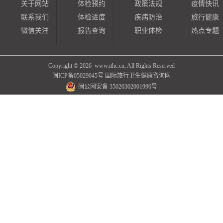
关于网站
体检预约
政策法规
疫情快讯
联系我们
体检进度
疾病防治
旅行健康
微信关注
报告查询
职业体检
热点专题
Copyright ©
2026 www.ithc.cn, All Rights Reserved
闽ICP备05029045号
国际旅行卫生健康咨询网
闽公网安备 35020302001996号