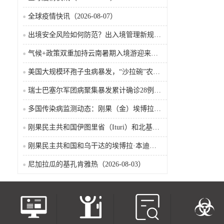
全球疫情快讯（2026-08-07）
出境安全风险如何防范？出入境管理新规9月15日起施行
气候+政策双重加持云南暑期入境游迎来热潮
美国大规模环孢子虫病暴发，“沙拉碗”农业生产陷入低迷
瑞士巴塞尔军团病聚集暴发累计确诊28例含死亡病例
多国传染病监测动态：刚果（金）埃博拉确诊突破4000例
刚果民主共和国伊图里省（Ituri）和北基伍省（Nord-Kivu）的埃博拉·本迪布乔病毒病（2026-08-04）
刚果民主共和国和乌干达的埃博拉·本迪布乔病毒病（2026-08-04）
尼加拉瓜的基孔肯雅热（2026-08-03）