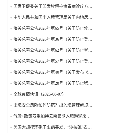
国家卫健委关于印发埃博拉病毒病诊疗方案（2026年版）的通知
中华人民共和国出入境管理局关于内地居民前往港澳地区定居审批条件的公告（2026-06-30）
海关总署公告2026年第65号（关于防止埃博拉病毒病疫情传入我国的公告）（2026-05-18）
海关总署公告2026年第36号（关于防止登革热疫情传入我国的公告）
海关总署公告2025年第62号（关于防止脊髓灰质炎疫情传入我国的公告）
海关总署公告2025年第57号（关于防止登革热疫情传入我国的公告）
海关总署公告2025年第40号（关于发布《国境口岸传染病监测实施办法》的公告）
海关总署公告2025年第28号（关于防止猴痘疫情传入我国的公告）
全球疫情快讯（2026-08-07）
出境安全风险如何防范？出入境管理新规9月15日起施行
气候+政策双重加持云南暑期入境游迎来热潮
美国大规模环孢子虫病暴发，“沙拉碗”农业生产陷入低迷