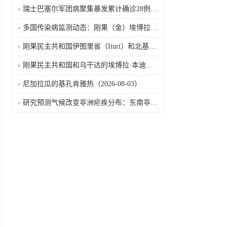
瑞士巴塞尔军团病聚集暴发累计确诊28例含死亡病例
多国传染病监测动态：刚果（金）埃博拉确诊突破4000例
刚果民主共和国伊图里省（Ituri）和北基伍省（Nord-Kivu）的埃博拉·本迪布乔病毒病（2026-08-04）
刚果民主共和国和乌干达的埃博拉·本迪布乔病毒病（2026-08-04）
尼加拉瓜的基孔肯雅热（2026-08-03）
研究预测气候改变非洲疟疾分布：东南非风险上升，部分西非地区风险下降