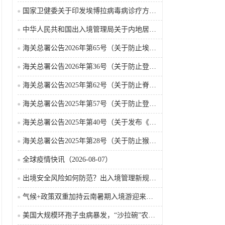
国家卫健委关于印发埃博拉病毒病诊疗方案（2026年版）的通知
中华人民共和国出入境管理局关于内地居民前往港澳地区定居审批条件的公告（2026-06-30）
海关总署公告2026年第65号（关于防止埃博拉病毒病疫情传入我国的公告）（2026-05-18）
海关总署公告2026年第36号（关于防止登革热疫情传入我国的公告）
海关总署公告2025年第62号（关于防止脊髓灰质炎疫情传入我国的公告）
海关总署公告2025年第57号（关于防止登革热疫情传入我国的公告）
海关总署公告2025年第40号（关于发布《国境口岸传染病监测实施办法》的公告）
海关总署公告2025年第28号（关于防止猴痘疫情传入我国的公告）
全球疫情快讯（2026-08-07）
出境安全风险如何防范？出入境管理新规9月15日起施行
气候+政策双重加持云南暑期入境游迎来热潮
美国大规模环孢子虫病暴发，“沙拉碗”农业生产陷入低迷