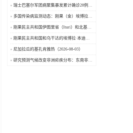
瑞士巴塞尔军团病聚集暴发累计确诊28例含死亡病例
多国传染病监测动态：刚果（金）埃博拉确诊突破4000例
刚果民主共和国伊图里省（Ituri）和北基伍省（Nord-Kivu）的埃博拉·本迪布乔病毒病（2026-08-04）
刚果民主共和国和乌干达的埃博拉·本迪布乔病毒病（2026-08-04）
尼加拉瓜的基孔肯雅热（2026-08-03）
研究预测气候改变非洲疟疾分布：东南非风险上升，部分西非地区风险下降