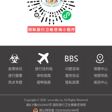
疫情快讯
旅行目的地
问题咨询
保健中心
旅行健康
体检指南
服务协议
地图导航
热点专题
接种指南
隐私政策
疾控中心
Copyright ©
2026 www.ithc.cn, All Rights Reserved
闽ICP备05029045号
国际旅行卫生健康咨询网
闽公网安备 35020302001996号