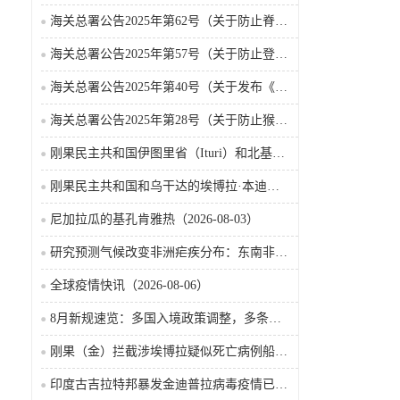
海关总署公告2025年第62号（关于防止脊髓灰质炎疫情传入我国的公告）
海关总署公告2025年第57号（关于防止登革热疫情传入我国的公告）
海关总署公告2025年第40号（关于发布《国境口岸传染病监测实施办法》的公告）
海关总署公告2025年第28号（关于防止猴痘疫情传入我国的公告）
刚果民主共和国伊图里省（Ituri）和北基伍省（Nord-Kivu）的埃博拉·本迪布乔病毒病（2026-08-04）
刚果民主共和国和乌干达的埃博拉·本迪布乔病毒病（2026-08-04）
尼加拉瓜的基孔肯雅热（2026-08-03）
研究预测气候改变非洲疟疾分布：东南非风险上升，部分西非地区风险下降
全球疫情快讯（2026-08-06）
8月新规速览：多国入境政策调整，多条国际航线加密
刚果（金）拦截涉埃博拉疑似死亡病例船只疫情已波及五省
印度古吉拉特邦暴发金迪普拉病毒疫情已致22名儿童死亡