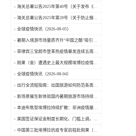
海关总署公告2025年第40号（关于发布《国境口岸传染病监测实施办法》的公告）
海关总署公告2025年第28号（关于防止猴痘疫情传入我国的公告）
全球疫情快讯（2026-08-05）
暑期入境游市场量质齐升“中国之酷”吸引全球游客
菲律宾三宝颜市登革热疫情暴发连续五周病例攀升致12人死亡
刚果（金）遭遇史上最大规模埃博拉疫情多款候选疫苗药物进入临床试验
全球疫情快讯（2026-08-04）
出行全流程指南：出国旅游如何防范各类传染病
新场景催生新体验国内暑期旅游市场持续升温
本迪布焦型埃博拉持续扩散：非洲疫情屡禁难止成因探析
美国签证保证金制度长期化、门槛上调，最高需缴纳2万美元
中国第三批埃博拉抗疫专家启程赴刚果（金）支援疫情防控