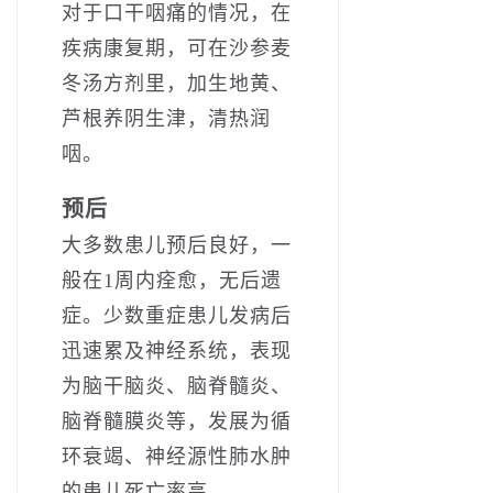
对于口干咽痛的情况，在
疾病康复期，可在沙参麦
冬汤方剂里，加生地黄、
芦根养阴生津，清热润
咽。
预后
大多数患儿预后良好，一
般在1周内痊愈，无后遗
症。少数重症患儿发病后
迅速累及神经系统，表现
为脑干脑炎、脑脊髓炎、
脑脊髓膜炎等，发展为循
环衰竭、神经源性肺水肿
的患儿死亡率高。