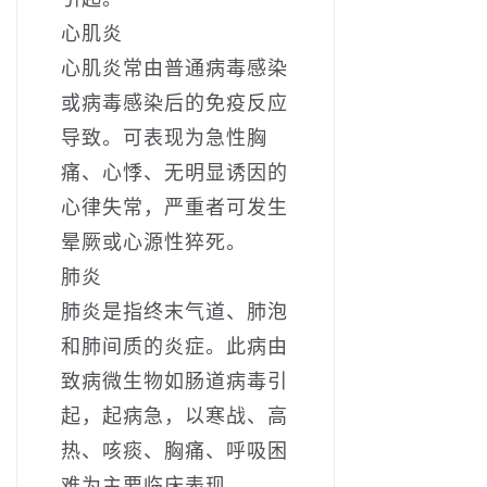
心肌炎
心肌炎常由普通病毒感染
或病毒感染后的免疫反应
导致。可表现为急性胸
痛、心悸、无明显诱因的
心律失常，严重者可发生
晕厥或心源性猝死。
肺炎
肺炎是指终末气道、肺泡
和肺间质的炎症。此病由
致病微生物如肠道病毒引
起，起病急，以寒战、高
热、咳痰、胸痛、呼吸困
难为主要临床表现。